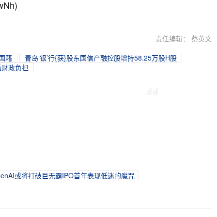
wNh)
责任编辑： 蔡英文
国籍
青岛‘银’行{获}股东国信产融控股增持58.25万股H股
重财政负担
c和OpenAI或将打破巨无霸IPO首年表现低迷的魔咒