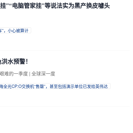
乐挂”“电脑管家挂”等说法实为黑产换皮噱头
刹车”，小心被算计
色洪水预警！
难的一季度 | 全球深一度
海全光CP:O交换机“售罄”，甚至包括演示单位已发给英伟达