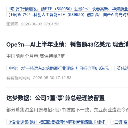
“吃;药”行情爆发，药ETF（562050）劲涨2%！长春高新、华海
狂飙‘近’7%！.科创人工智能ETF（589520）创新高！国产AI高
澎湃网
2026-06-03 07:04:53
Ope?n—AI上半年业绩：销售额43亿美元 现金
中国前两个月电;商保持稳?定
中金：;维—持远东宏信跑赢行业评级 升目标价至8.8港元
英伟
看看新闻网网
2026-05-30 17:12:53
达梦数据：公司?董‘事’兼总经理被留置
部分募集资金用途与招<股>书披露不一致，东亚药业遭责令
3倍增:速领{跑}！福田欧曼银河5M再树新能源重卡标杆
“三资”