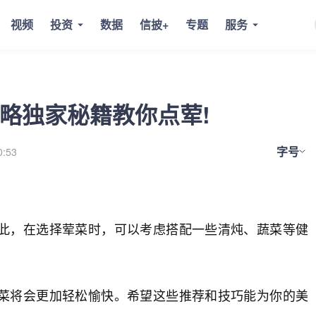
视频
投资
数据
信披+
专题
服务
略独家秘籍教你点荤!
字号
0:53
此，在选择荤菜时，可以考虑搭配一些清炖、蔬菜等健
菜将会更加轻松愉快。希望这些推荐和技巧能为你的美