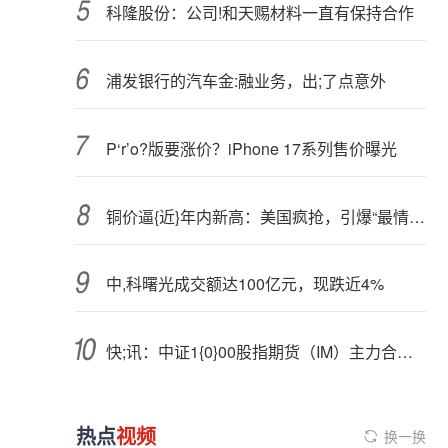
科隆股份：公司!和天赐材料一直有保持合作
浦发银行的汽车金:融业务，出;了点意外
P‘r’o?版要涨价？iPhone 17系列售价曝光
铜价逼{近}年内新高：美国疯抢，引爆“最情绪化的金属市场”！
中,科曙光成交额达100亿元，现跌近4%
快;讯：中证1{0}00股指期货（IM）主力合约向上触及7000点
热点
视频
换一换