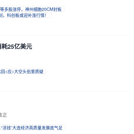
药业等多股涨停，神州细胞20CM封板
光时刻，科创板或迎补涨行情！
消耗25亿美元
达回<应>大空头伯里质疑
改正
变.“活钱”大连经济高质量发展底气足