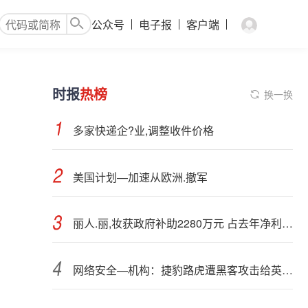
公众号
电子报
客户端
时报
热榜
换一换
多家快递企?业,调整收件价格
美国计划—加速从欧洲.撤军
丽人.丽,妆获政府补助2280万元 占去年净利超90%
网络安全—机构：捷豹路虎遭黑客攻击给英国经济造成19亿英镑损失