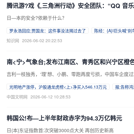
腾讯游?戏《,三角洲行动》安全团队：“QQ 音
日—本的安全?依赖于什么？
罗永浩回应;贾国龙：这件事没法揭过去了
陈经：{A}I巨头喊“
知识网
2026-06-02 20:22:53
南<宁>气象台;发布江南区、青秀区和兴宁区橙
吉利一枝独秀，‘理’想、小鹏、零跑再度亏损，中国车企度过艰
光明地产涨停，沪股通龙虎榜<上>净买入546.13万元
报;告称鸿
中国文明网
2026-06-12 10:28:53
韩国公!布—上半年财政赤字为94.3万亿韩元
日{本}东证指数首:次突破3000点大关 再创历史新高