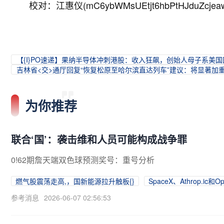
校对：江惠仪(mC6ybWMsUEtjt6hbPtHJduZcjea
【{I}PO速递】果纳半导体冲刺港股：收入狂飙，创始人母子系美国
吉林省<交>通厅回复“恢复松原至哈尔滨直达列车”建议：将显著加
为你推荐
联合‘国’：袭击维和人员可能构成战争罪
0!62期詹天端双色球预测奖号：重号分析
燃气股震荡走高,，国新能源拉升触板{}
SpaceX、A
throp.i
参考消息
2026-06-07 02:56:53