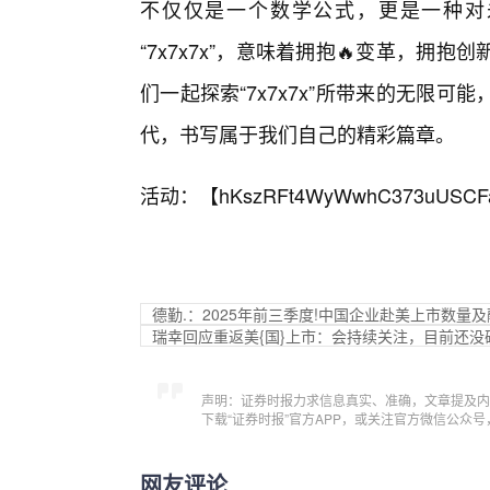
不仅仅是一个数学公式，更是一种对
“7x7x7x”，意味着拥抱🔥变革，
们一起探索“7x7x7x”所带来的无限
代，书写属于我们自己的精彩篇章。
活动：【
hKszRFt4WyWwhC373uUSCF
德勤.：2025年前三季度!中国企业赴美上市数量
瑞幸回应重返美{国}上市：会持续关注，目前还没
声明：证券时报力求信息真实、准确，文章提及内
下载“证券时报”官方APP，或关注官方微信公众
网友评论